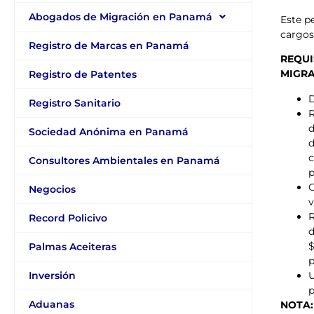
Abogados de Migración en Panamá
Este p
cargos
Registro de Marcas en Panamá
REQUI
MIGRA
Registro de Patentes
D
Registro Sanitario
R
d
Sociedad Anónima en Panamá
d
c
Consultores Ambientales en Panamá
p
C
Negocios
v
R
Record Policivo
d
$
Palmas Aceiteras
p
U
Inversión
p
Aduanas
NOTA: