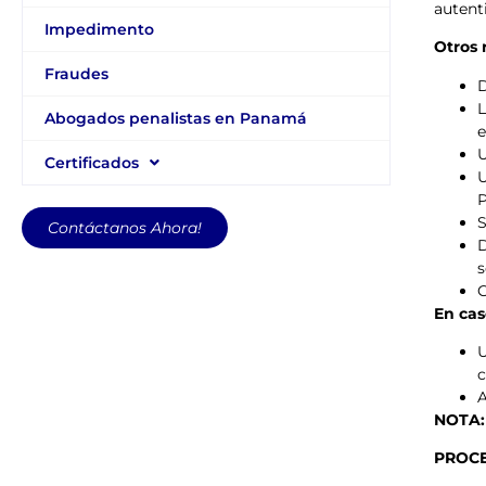
autent
Impedimento
Otros 
Fraudes
D
L
Abogados penalistas en Panamá
e
U
Certificados
U
S
Contáctanos Ahora!
D
s
C
En cas
U
c
A
NOTA:
PROCE