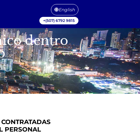
English
+(507) 6792 9815
nico dentro
o
S CONTRATADAS
EL PERSONAL