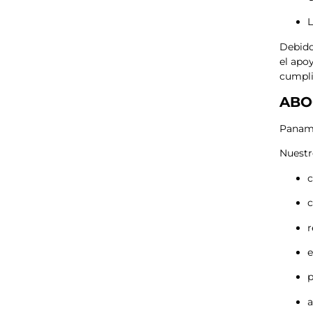
L
Debido
el apo
cumpli
ABO
Panamá
Nuest
c
c
r
e
p
a