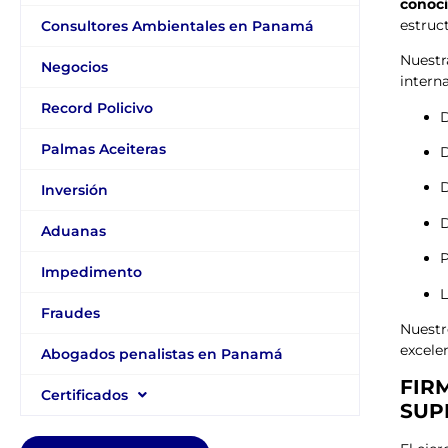
conoc
estruct
Consultores Ambientales en Panamá
Nuestr
Negocios
intern
Record Policivo
D
Palmas Aceiteras
D
D
Inversión
D
Aduanas
P
Impedimento
L
Fraudes
Nuest
excele
Abogados penalistas en Panamá
FIR
Certificados
SUP