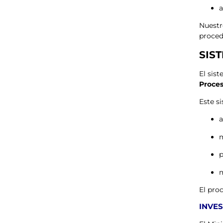
a
Nuestr
proced
SIS
El sis
Proces
Este s
a
m
p
m
El proc
INVE