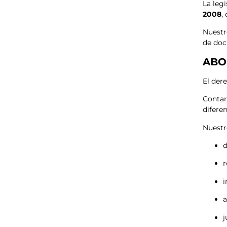
La leg
2008
,
Nuestr
de doc
ABO
El der
Conta
diferen
Nuestr
d
r
i
a
j