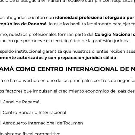
rcicio de la abogacía en Panamá requiere cumplir con requisitos 
os abogados cuentan con
idoneidad profesional otorgada por
 República de Panamá
, lo que los habilita legalmente para ejerce
mo, nuestros profesionales forman parte del
Colegio Nacional
zación que promueve el ejercicio ético de la profesión jurídica.
espaldo institucional garantiza que nuestros clientes reciben ase
mente autorizados y con preparación jurídica sólida
.
AMÁ COMO CENTRO INTERNACIONAL DE 
 se ha convertido en uno de los principales centros de negocio
los factores que impulsan el crecimiento económico del país des
l Canal de Panamá
l Centro Bancario Internacional
l Aeropuerto Internacional de Tocumen
n sistema fiscal competitivo