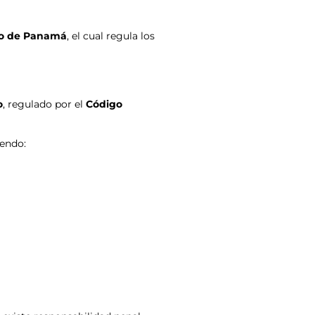
io de Panamá
, el cual regula los
o
, regulado por el
Código
yendo: