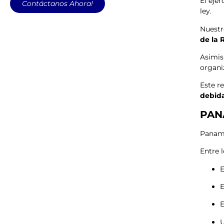
El eje
Contáctanos Ahora!
ley.
Nuestr
de la
Asimis
organi
Este r
debida
PAN
Panamá
Entre 
E
E
E
U