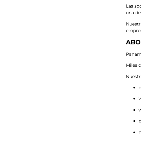
Las so
una de
Nuestr
empres
ABO
Panamá
Miles d
Nuest
r
v
v
p
n