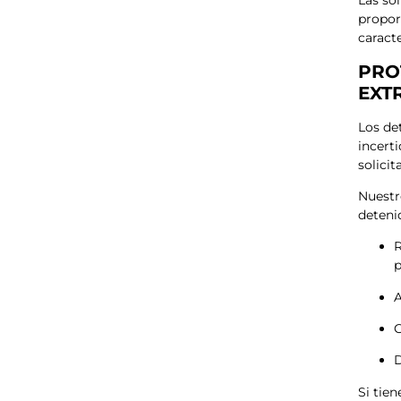
Las so
propor
caract
PRO
EXT
Los de
incert
solici
Nuestr
deteni
R
p
A
G
D
Si tie