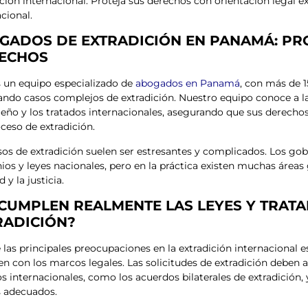
ición internacional. Proteja sus derechos con orientación legal e
cional.
GADOS DE EXTRADICIÓN EN PANAMÁ: PR
ECHOS
un equipo especializado de
abogados en Panamá
, con más de 1
ndo casos complejos de extradición. Nuestro equipo conoce a la 
ño y los tratados internacionales, asegurando que sus derecho
oceso de extradición.
sos de extradición suelen ser estresantes y complicados. Los gob
ios y leyes nacionales, pero en la práctica existen muchas áreas 
 y la justicia.
 CUMPLEN REALMENTE LAS LEYES Y TRAT
RADICIÓN?
 las principales preocupaciones en la extradición internacional e
n con los marcos legales. Las solicitudes de extradición deben a
os internacionales, como los acuerdos bilaterales de extradición,
s adecuados.