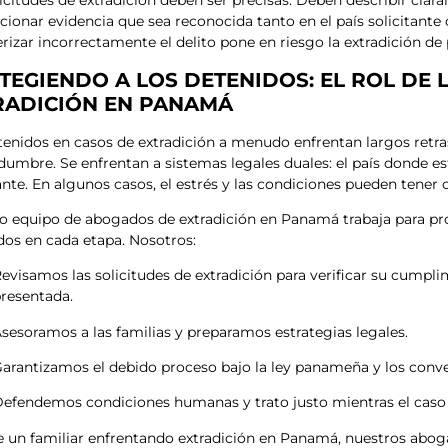
licitudes de extradición deben ser precisas. Deben describir clar
cionar evidencia que sea reconocida tanto en el país solicitant
erizar incorrectamente el delito pone en riesgo la extradición de
TEGIENDO A LOS DETENIDOS: EL ROL DE
RADICIÓN EN PANAMÁ
tenidos en casos de extradición a menudo enfrentan largos retra
idumbre. Se enfrentan a sistemas legales duales: el país donde es
tante. En algunos casos, el estrés y las condiciones pueden tener
o equipo de abogados de extradición en Panamá trabaja para pro
dos en cada etapa. Nosotros:
evisamos las solicitudes de extradición para verificar su cumplim
resentada.
sesoramos a las familias y preparamos estrategias legales.
arantizamos el debido proceso bajo la ley panameña y los conve
efendemos condiciones humanas y trato justo mientras el caso 
ne un familiar enfrentando extradición en Panamá, nuestros ab