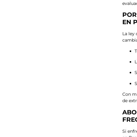
evalua
POR
EN 
La ley
cambia
T
L
S
S
Con má
de ext
ABO
FRE
Si enf