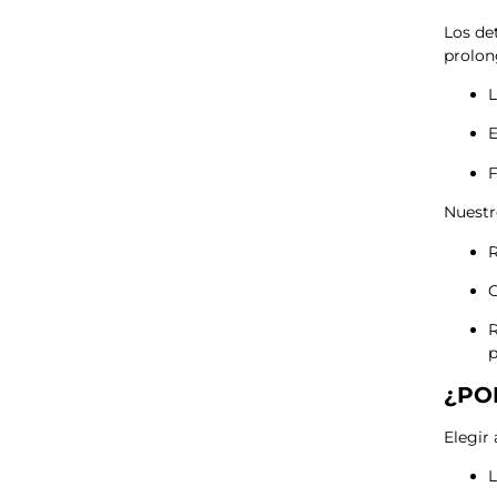
Los de
prolon
L
E
F
Nuestr
R
G
R
p
¿PO
Elegir
L