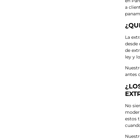
en Pan
a clien
paname
¿QU
La extr
desde 
de ext
ley y l
Nuestr
antes 
¿LO
EXT
No sie
modern
estos 
cuando
Nuestr