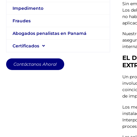
Sin em
Impedimento
Los de
no hab
Fraudes
aplica
Abogados penalistas en Panamá
Nuestr
asegur
Certificados
intern
EL 
Contáctanos Ahora!
EXT
Un pro
involu
coinci
de imp
Los me
instal
Interp
proces