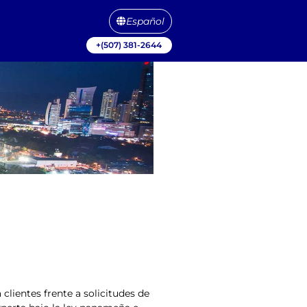
Español
amá
+(507) 381-2644
lientes frente a solicitudes de