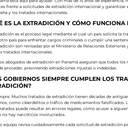
amá está aquí para ayudar. Con más de 15 años de experiencia, 
tes frente a solicitudes de extradición internacional y garantizar
ña y los tratados internacionales.
É ES LA EXTRADICIÓN Y CÓMO FUNCIONA
adición es el proceso legal mediante el cual un país solicita la t
otro país para enfrentar cargos criminales o cumplir una sentenc
radición son revisadas por el Ministerio de Relaciones Exteriores
os tratados internacionales.
os abogados de extradición en Panamá aseguran que todos los r
de proceder, previniendo extradiciones injustas o indebidas.
S GOBIERNOS SIEMPRE CUMPLEN LOS TRA
RADICIÓN?
mpre. Muchos tratados de extradición tienen décadas de antigüe
os, como ciberdelitos o tráfico de medicamentos falsificados. L
tratados puede resultar en errores legales, como acusar a alguie
 no hay narcóticos involucrados.
o equipo revisa cuidadosamente cada solicitud de extradición pa