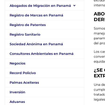
extrad
interna
Abogados de Migración en Panamá
ABO
Registro de Marcas en Panamá
DER
Registro de Patentes
Somos 
maneja
Registro Sanitario
paname
del pr
Sociedad Anónima en Panamá
Los ca
Consultores Ambientales en Panamá
conven
equidad
Negocios
¿SE
Record Policivo
EXT
Palmas Aceiteras
Una de
cumple
Inversión
tratad
legale
Aduanas