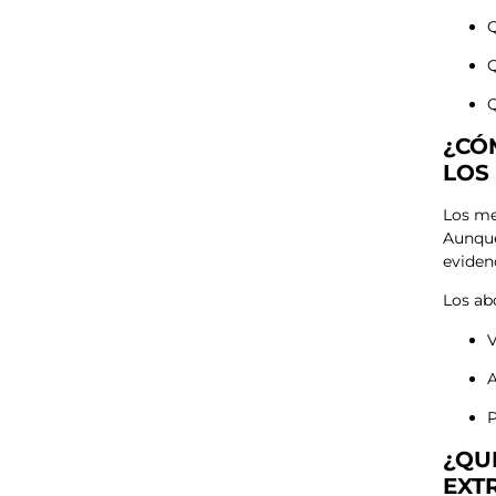
Q
Q
Q
¿CÓ
LOS
Los me
Aunque
eviden
Los ab
V
A
P
¿QU
EXT