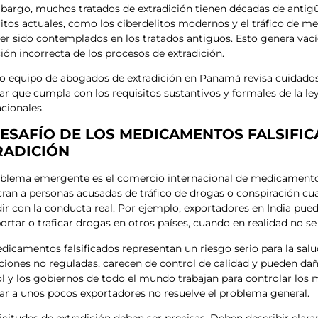
bargo, muchos tratados de extradición tienen décadas de anti
litos actuales, como los ciberdelitos modernos y el tráfico de m
er sido contemplados en los tratados antiguos. Esto genera vací
ción incorrecta de los procesos de extradición.
o equipo de abogados de extradición en Panamá revisa cuidados
ar que cumpla con los requisitos sustantivos y formales de la l
acionales.
DESAFÍO DE LOS MEDICAMENTOS FALSIFI
RADICIÓN
blema emergente es el comercio internacional de medicamentos
cran a personas acusadas de tráfico de drogas o conspiración c
dir con la conducta real. Por ejemplo, exportadores en India p
ortar o traficar drogas en otros países, cuando en realidad no se
dicamentos falsificados representan un riesgo serio para la sal
aciones no reguladas, carecen de control de calidad y pueden dañ
ol y los gobiernos de todo el mundo trabajan para controlar los 
ar a unos pocos exportadores no resuelve el problema general.